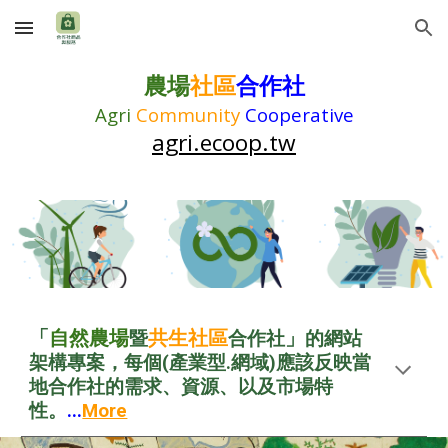
Skip to main content
Skip to navigation
農場
社區
合作社
Agri
Community
Cooperative
agri.ecoop.tw
「
自然農場
共生社區
」
暨
合作社
的網站
架構專案，每個(
產業
型.網域)應該反映當
地合作社的需求、資源、以及市場特
性。
...
More